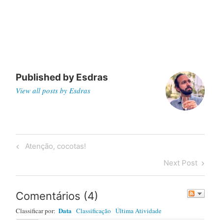
Published by
Esdras
View all posts by Esdras
Post
Previous
Atenção, cocotas!
navigation
Post
Next
Next Post
Post
Comentários
(
4
)
Data
Classificar por:
Classificação
Última Atividade