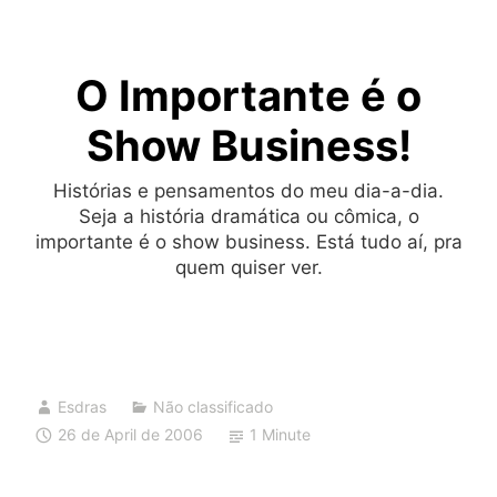
Skip
to
O Importante é o
content
Show Business!
Histórias e pensamentos do meu dia-a-dia.
Seja a história dramática ou cômica, o
importante é o show business. Está tudo aí, pra
quem quiser ver.
Esdras
Não classificado
26 de April de 2006
1 Minute