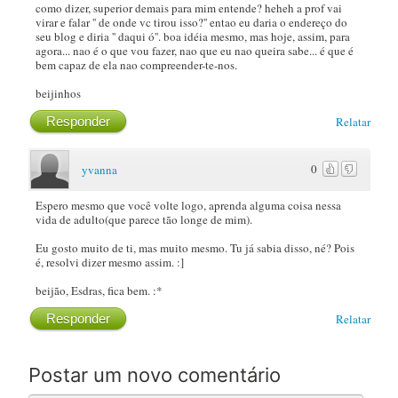
como dizer, superior demais para mim entende? heheh a prof vai
virar e falar '' de onde vc tirou isso?'' entao eu daria o endereço do
seu blog e diria '' daqui ó''. boa idéia mesmo, mas hoje, assim, para
agora... nao é o que vou fazer, nao que eu nao queira sabe... é que é
bem capaz de ela nao compreender-te-nos.
beijinhos
Responder
Relatar
0
yvanna
Espero mesmo que você volte logo, aprenda alguma coisa nessa
vida de adulto(que parece tão longe de mim).
Eu gosto muito de ti, mas muito mesmo. Tu já sabia disso, né? Pois
é, resolvi dizer mesmo assim. :]
beijão, Esdras, fica bem. :*
Responder
Relatar
Postar um novo comentário