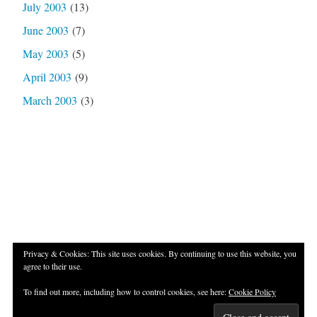
July 2003
(13)
June 2003
(7)
May 2003
(5)
April 2003
(9)
March 2003
(3)
Privacy & Cookies: This site uses cookies. By continuing to use this website, you
agree to their use.
Proudly powered by WordPress
|
Theme: Independent
To find out more, including how to control cookies, see here:
Cookie Policy
Publisher 2 by
Raam Dev
.