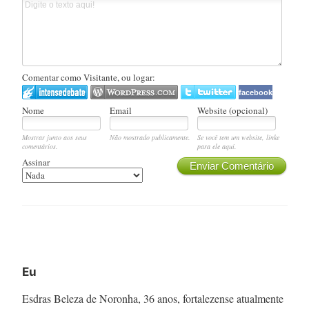
Comentar como Visitante, ou logar:
facebook
Nome
Email
Website (opcional)
Mostrar junto aos seus
Não mostrado publicamente.
Se você tem um website, linke
comentários.
para ele aqui.
Assinar
Enviar Comentário
Eu
Esdras Beleza de Noronha, 36 anos, fortalezense atualmente