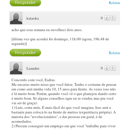
Responder
Relatar
0
kataoka
acho que essa semana eu envelheci dois anos.
[última vez que acordei foi domingo, 11h:00 (agora, 19h:48 de
segunda)]
Responder
Relatar
0
Leandro
Concordo com você, Esdras.
Me encaixo muito nisso que você falou. Tenho o costume de pensar
em como será minha vida 10, 15 anos para frente. As vezes isso não
é lá muito bom. Porém, quando você vê o que planejou dando certo
é muito bom. Só alguns conselhos (que eu ia vender, mas pra você
vai ser de graça):
1) Lute, corra atrás. É mais fácil do que você imagina. Isso será o
bastante para colocá-lo na frente de muitos (experiência própria). A
maioria dos "revolucionários", e das pessoas em geral, é de
acomodados.
2) Procure conseguir um emprego em que você "trabalhe para viver