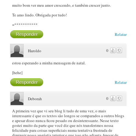
muito bom ver meu amor crescendo, e também crescer junto.
Te amo lindo. Obrigada por tudo!
=***********
Responder
Relatar
0
Haroldo
estou esperando a minha mensagem de natal.
[hehe]
Responder
Relatar
0
Deborah
A primeira vez que vi seu blog li tudo de uma vez, o mais
interessante é que os textos são longos se comparados a outros blogs
e apesar disso nunca ficou pesado ou desinteressante. Nesse texto
gostei muito da parte que você diz que nós transferimos nossa
felicidade para coisas superficiais numa tentativa frustrada de
diminuir nossa angústia interior e que isso não adianta.Apesar de