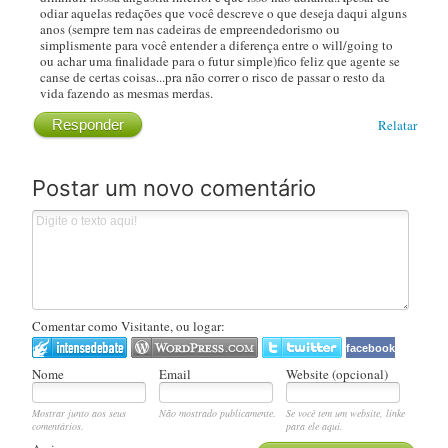
odiar aquelas redações que você descreve o que deseja daqui alguns
anos (sempre tem nas cadeiras de empreendedorismo ou
simplismente para você entender a diferença entre o will/going to
ou achar uma finalidade para o futur simple)fico feliz que agente se
canse de certas coisas...pra não correr o risco de passar o resto da
vida fazendo as mesmas merdas.
Responder
Relatar
Postar um novo comentário
Comentar como Visitante, ou logar:
facebook
Nome
Email
Website (opcional)
Mostrar junto aos seus
Não mostrado publicamente.
Se você tem um website, linke
comentários.
para ele aqui.