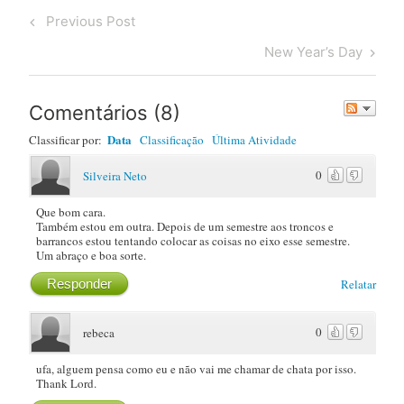
Post
Previous
Previous Post
navigation
Post
Next
New Year’s Day
Post
Comentários
(
8
)
Data
Classificar por:
Classificação
Última Atividade
0
Silveira Neto
Que bom cara.
Também estou em outra. Depois de um semestre aos troncos e
barrancos estou tentando colocar as coisas no eixo esse semestre.
Um abraço e boa sorte.
Responder
Relatar
0
rebeca
ufa, alguem pensa como eu e não vai me chamar de chata por isso.
Thank Lord.