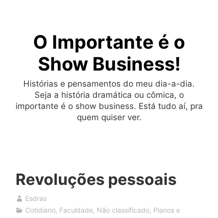
Skip
to
O Importante é o
content
Show Business!
Histórias e pensamentos do meu dia-a-dia.
Seja a história dramática ou cômica, o
importante é o show business. Está tudo aí, pra
quem quiser ver.
Revoluções pessoais
Esdras
Cotidiano
,
Faculdade
,
Não classificado
,
Planos e