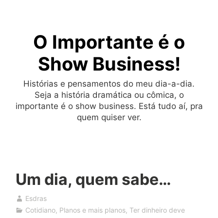
Skip
to
O Importante é o
content
Show Business!
Histórias e pensamentos do meu dia-a-dia.
Seja a história dramática ou cômica, o
importante é o show business. Está tudo aí, pra
quem quiser ver.
Um dia, quem sabe…
Esdras
Cotidiano
,
Planos e mais planos
,
Ter dinheiro deve