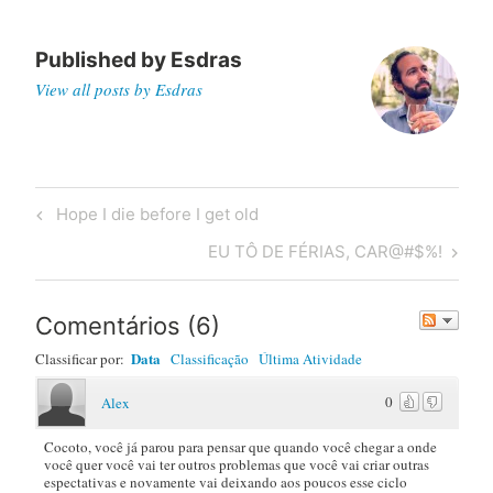
Published by
Esdras
View all posts by Esdras
Post
Previous
Hope I die before I get old
navigation
Post
Next
EU TÔ DE FÉRIAS, CAR@#$%!
Post
Comentários
(
6
)
Data
Classificar por:
Classificação
Última Atividade
0
Alex
Cocoto, você já parou para pensar que quando você chegar a onde
você quer você vai ter outros problemas que você vai criar outras
espectativas e novamente vai deixando aos poucos esse ciclo