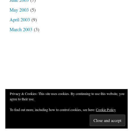
May 2003
(5)
April 2003
(9)
March 2003
(3)
Privacy & Cookies: This site uses cookies. By continuing to use this website, you
agree to their use.
Proudly powered by WordPress
|
Theme: Independent
To find out more, including how to control cookies, see here:
Cookie Policy
Publisher 2 by
Raam Dev
.