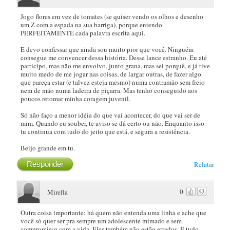
Jogo flores em vez de tomates (se quiser vendo os olhos e desenho
um Z com a espada na sua barriga), porque entendo
PERFEITAMENTE cada palavra escrita aqui.
E devo confessar que ainda sou muito pior que você. Ninguém
consegue me convencer dessa história. Desse lance estranho. Eu até
participo, mas não me envolvo, junto grana, mas sei porquê, e já tive
muito medo de me jogar nas coisas, de largar outras, de fazer algo
que pareça estar (e talvez esteja mesmo) numa contramão sem freio
nem de mão numa ladeira de piçarra. Mas tenho conseguido aos
poucos retomar minha coragem juvenil.
Só não faço a menor idéia do que vai acontecer, do que vai ser de
mim. Quando eu souber, te aviso se dá certo ou não. Enquanto isso
tu continua com tudo do jeito que está, e segura a resistência.
Beijo grande em tu.
Responder
Relatar
0
Mirella
Outra coisa importante: há quem não entenda uma linha e ache que
você só quer ser pra sempre um adolescente mimado e sem
compromisso com a vida. Eles também não estão errados. É tudo