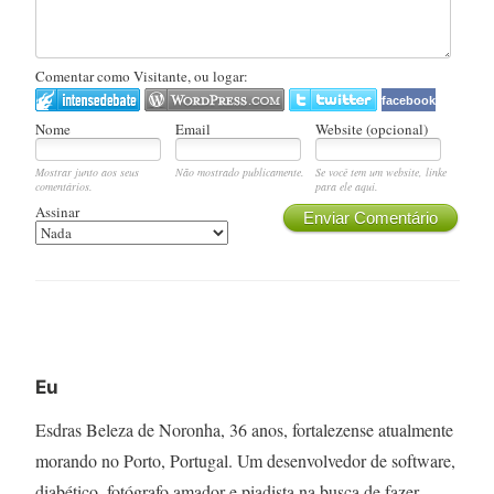
Comentar como Visitante, ou logar:
facebook
Nome
Email
Website (opcional)
Mostrar junto aos seus
Não mostrado publicamente.
Se você tem um website, linke
comentários.
para ele aqui.
Assinar
Enviar Comentário
Eu
Esdras Beleza de Noronha, 36 anos, fortalezense atualmente
morando no Porto, Portugal. Um desenvolvedor de software,
diabético, fotógrafo amador e piadista na busca de fazer