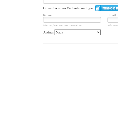
Comentar como Visitante, ou logar:
Nome
Email
Mostrar junto aos seus comentários.
Não most
Assinar