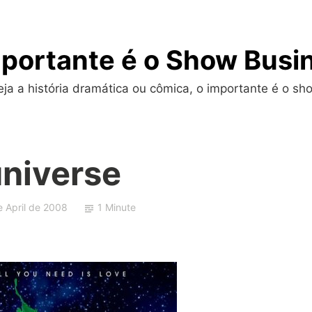
portante é o Show Busi
a a história dramática ou cômica, o importante é o sho
universe
e April de 2008
1 Minute