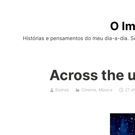
Skip
to
O Im
content
Histórias e pensamentos do meu dia-a-dia. Sej
Across the 
Esdras
Cinema
,
Música
27 d