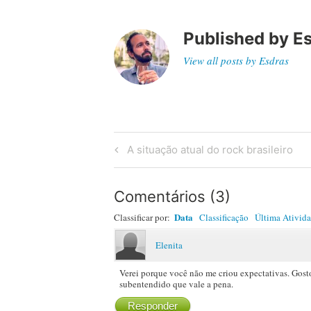
Published by
E
View all posts by Esdras
Post
Previous
A situação atual do rock brasileiro
Post
navigation
Comentários
(
3
)
Data
Classificar por:
Classificação
Última Ativid
Elenita
Verei porque você não me criou expectativas. Gosto d
subentendido que vale a pena.
Responder