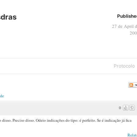
sdras
Publishe
27 de April 
200
Next
Protocolo
Post
ade
0
isso. Preciso disso. Odeio indicações do tipo: é perfeito. Se é indicação já fica
Relat