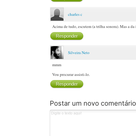
charles c
Acima de tudo, escutem (a trilha sonora). Mas a da i
Responder
Silveira Neto
mmm
Vou procurar assisti-lo.
Responder
Postar um novo comentário