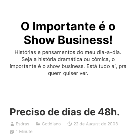
Skip
to
O Importante é o
content
Show Business!
Histórias e pensamentos do meu dia-a-dia.
Seja a história dramática ou cômica, o
importante é o show business. Está tudo aí, pra
quem quiser ver.
Preciso de dias de 48h.
Esdras
Cotidiano
22 de August de 2008
1 Minute