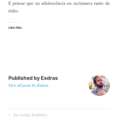
E pensar que na adolescência eu reclamava tanto de
tédio.
Like this:
Published by
Esdras
View all posts by Esdras
Post
Previous
Se cuida, Robinho