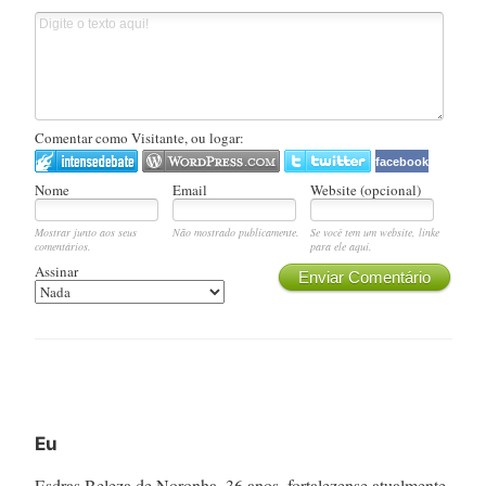
Comentar como Visitante, ou logar:
facebook
Nome
Email
Website (opcional)
Mostrar junto aos seus
Não mostrado publicamente.
Se você tem um website, linke
comentários.
para ele aqui.
Assinar
Enviar Comentário
Eu
Esdras Beleza de Noronha, 36 anos, fortalezense atualmente