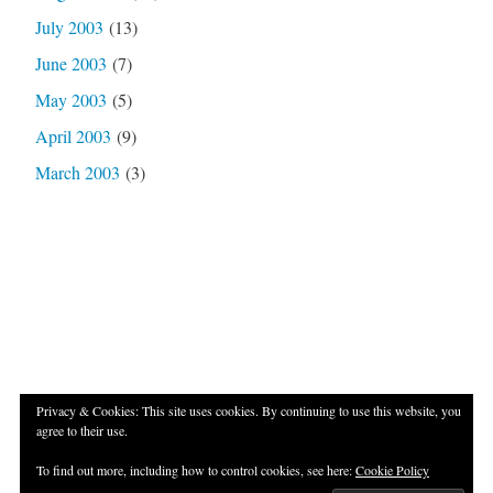
July 2003
(13)
June 2003
(7)
May 2003
(5)
April 2003
(9)
March 2003
(3)
Privacy & Cookies: This site uses cookies. By continuing to use this website, you
agree to their use.
Proudly powered by WordPress
|
Theme: Independent
To find out more, including how to control cookies, see here:
Cookie Policy
Publisher 2 by
Raam Dev
.