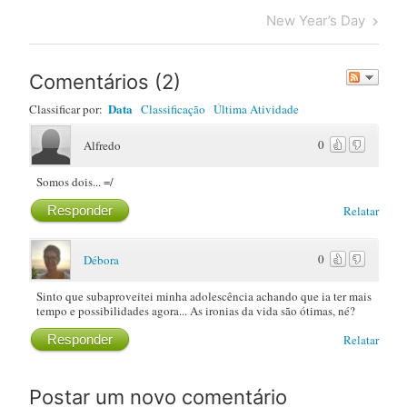
navigation
Post
Next
New Year’s Day
Post
Comentários
(
2
)
Data
Classificar por:
Classificação
Última Atividade
0
Alfredo
Somos dois... =/
Responder
Relatar
0
Débora
Sinto que subaproveitei minha adolescência achando que ia ter mais
tempo e possibilidades agora... As ironias da vida são ótimas, né?
Responder
Relatar
Postar um novo comentário