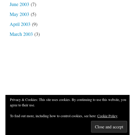
June 2003
(7)
May 2003
(5)
April 2003
(9)
March 2003
(3)
Privacy & Cookies: This site uses cookies. By continuing to use this website, you
agree to their use.
Proudly powered by WordPress
|
Theme: Independent
To find out more, including how to control cookies, see here:
Cookie Policy
Publisher 2 by
Raam Dev
.