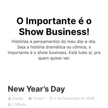
Skip
to
O Importante é o
content
Show Business!
Histórias e pensamentos do meu dia-a-dia.
Seja a história dramática ou cômica, o
importante é o show business. Está tudo aí, pra
quem quiser ver.
New Year’s Day
Esdras
Cuma?
4 de September de 2008
1 Minute