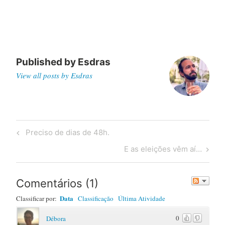
Published by
Esdras
View all posts by Esdras
Post
Previous
Preciso de dias de 48h.
navigation
Post
Next
E as eleições vêm aí…
Post
Comentários
(
1
)
Data
Classificar por:
Classificação
Última Atividade
0
Débora