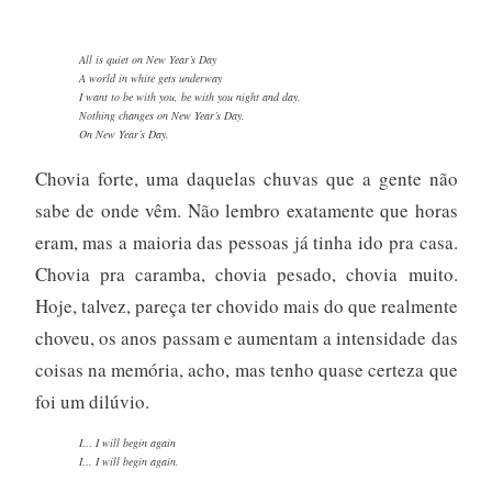
All is quiet on New Year’s Day
A world in white gets underway
I want to be with you, be with you night and day.
Nothing changes on New Year’s Day.
On New Year’s Day.
Chovia forte, uma daquelas chuvas que a gente não
sabe de onde vêm. Não lembro exatamente que horas
eram, mas a maioria das pessoas já tinha ido pra casa.
Chovia pra caramba, chovia pesado, chovia muito.
Hoje, talvez, pareça ter chovido mais do que realmente
choveu, os anos passam e aumentam a intensidade das
coisas na memória, acho, mas tenho quase certeza que
foi um dilúvio.
I… I will begin again
I… I will begin again.