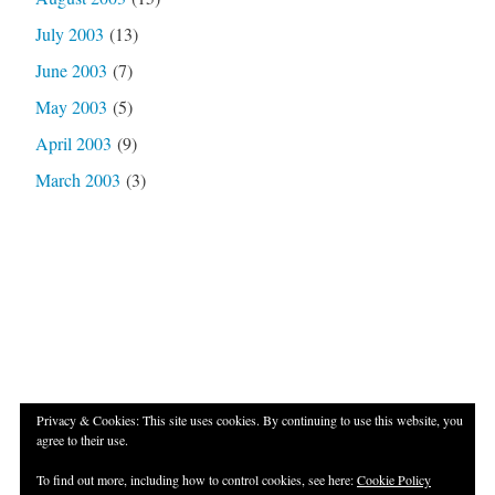
July 2003
(13)
June 2003
(7)
May 2003
(5)
April 2003
(9)
March 2003
(3)
Privacy & Cookies: This site uses cookies. By continuing to use this website, you
agree to their use.
Proudly powered by WordPress
|
Theme: Independent
To find out more, including how to control cookies, see here:
Cookie Policy
Publisher 2 by
Raam Dev
.