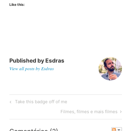
Like this:
Published by
Esdras
View all posts by Esdras
Post
Previous
Take this badge off of me
navigation
Post
Next
Filmes, filmes e mais filmes
Post