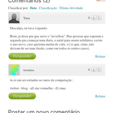
Comentários
(
2
)
Data
Classificar por:
Classificação
Última Atividade
0
Yana
Desculpa, eu tava viajando.
Bom, já disse pra que serve o "reveillon". Pras pessoas que esperam a
segunda pra começar uma dieta, o natal para serem solidários, existe
o ano novo, caso queiram mudar de vida. =} (o que, claro, não
deixam de ser uma ilusão, como em todos os outros casos).
Responder
Relatar
0
susanna
tu és um ser estranho no meio da computação :
twitter - blog - all star vermelho - (L) mac.
Responder
Relatar
Postar um novo comentário