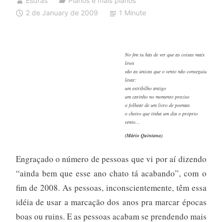
Esdras
Planos e mais planos
2 de January de 2009
1 Minute
No fim tu hás de ver que as coisas mais
leves
são as únicas que o vento não conseguiu
levar:
um estribilho antigo
um carinho no momento preciso
o folhear de um livro de poemas
o cheiro que tinha um dia o próprio
vento…
(Mário Quintana)
Engraçado o número de pessoas que vi por aí dizendo
“ainda bem que esse ano chato tá acabando”, com o
fim de 2008. As pessoas, inconscientemente, têm essa
idéia de usar a marcação dos anos pra marcar épocas
boas ou ruins. E as pessoas acabam se prendendo mais