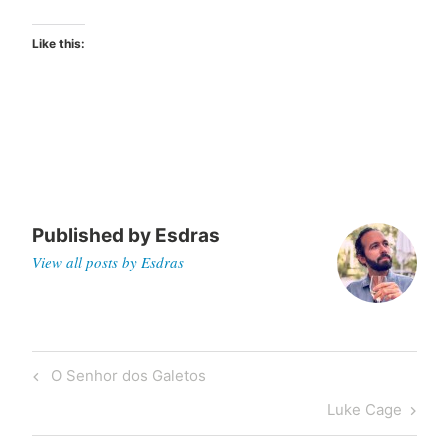
Like this:
Published by
Esdras
View all posts by Esdras
Post
Previous
O Senhor dos Galetos
navigation
Post
Next
Luke Cage
Post