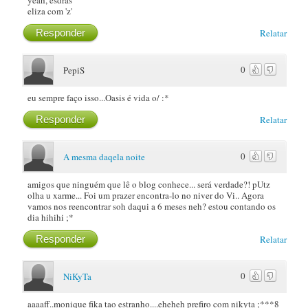
yeah, esdras
eliza com 'z'
Responder
Relatar
0
PepiS
eu sempre faço isso...Oasis é vida o/ :*
Responder
Relatar
0
A mesma daqela noite
amigos que ninguém que lê o blog conhece... será verdade?! pUtz
olha u xarme... Foi um prazer encontra-lo no niver do Vi.. Agora
vamos nos reencontrar soh daqui a 6 meses neh? estou contando os
dia hihihi ;*
Responder
Relatar
0
NiKyTa
aaaaff..monique fika tao estranho....eheheh prefiro com nikyta ;***8