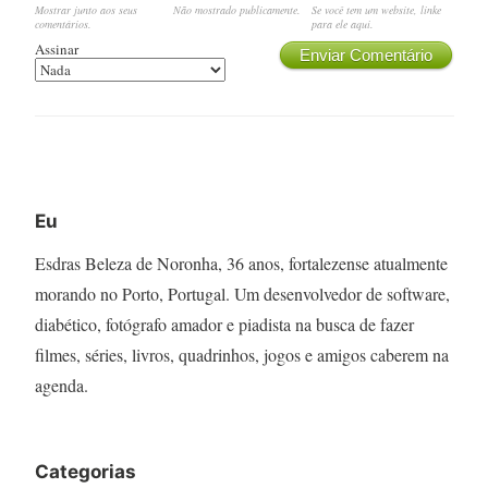
Mostrar junto aos seus
Não mostrado publicamente.
Se você tem um website, linke
comentários.
para ele aqui.
Assinar
Enviar Comentário
Eu
Esdras Beleza de Noronha, 36 anos, fortalezense atualmente
morando no Porto, Portugal. Um desenvolvedor de software,
diabético, fotógrafo amador e piadista na busca de fazer
filmes, séries, livros, quadrinhos, jogos e amigos caberem na
agenda.
Categorias