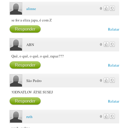
0
alinne
se for a eliza japa, é com Z
Responder
Relatar
0
ABN
Quê, o quê, o quê, o quê, rapaz???
Responder
Relatar
0
São Pedro
!ODNATLOV ÁTSE SUSEJ
Responder
Relatar
0
ruth