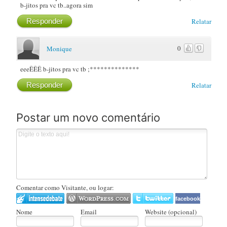
b-jitos pra vc tb..agora sim
Responder
Relatar
0
Monique
eeeÊÊÊ b-jitos pra vc tb ;**************
Responder
Relatar
Postar um novo comentário
Comentar como Visitante, ou logar:
facebook
Nome
Email
Website (opcional)