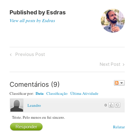
Published by
Esdras
View all posts by Esdras
Post
Previous
Previous Post
navigation
Post
Next
Next Post
Post
Comentários
(
9
)
Data
Classificar por:
Classificação
Última Atividade
0
Leandro
Triste. Pelo menos eu fui sincero.
Responder
Relatar