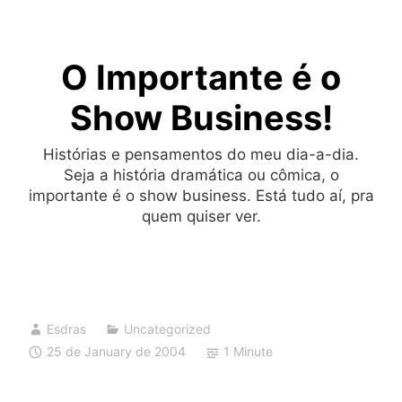
Skip
to
O Importante é o
content
Show Business!
Histórias e pensamentos do meu dia-a-dia.
Seja a história dramática ou cômica, o
importante é o show business. Está tudo aí, pra
quem quiser ver.
Esdras
Uncategorized
25 de January de 2004
1 Minute