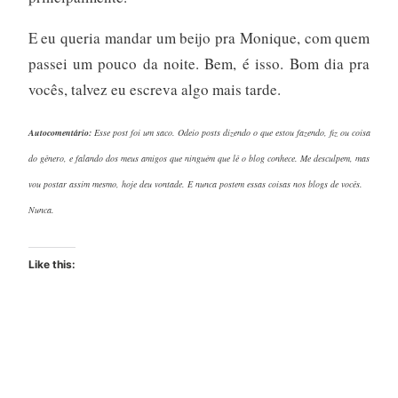
E eu queria mandar um beijo pra Monique, com quem
passei um pouco da noite. Bem, é isso. Bom dia pra
vocês, talvez eu escreva algo mais tarde.
Autocomentário:
Esse post foi um saco. Odeio posts dizendo o que estou fazendo, fiz ou coisa
do gênero, e falando dos meus amigos que ninguém que lê o blog conhece. Me desculpem, mas
vou postar assim mesmo, hoje deu vontade. E nunca postem essas coisas nos blogs de vocês.
Nunca.
Like this: