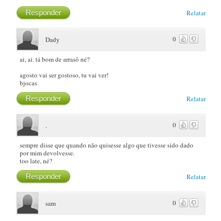
Responder
Relatar
0
Dady
ai, ai. tá bom de arrasô né?
agosto vai ser gostoso, tu vai ver!
bjocas
Responder
Relatar
0
.
sempre disse que quando não quisesse algo que tivesse sido dado
por mim devolvesse.
too late, né?
Responder
Relatar
0
sam