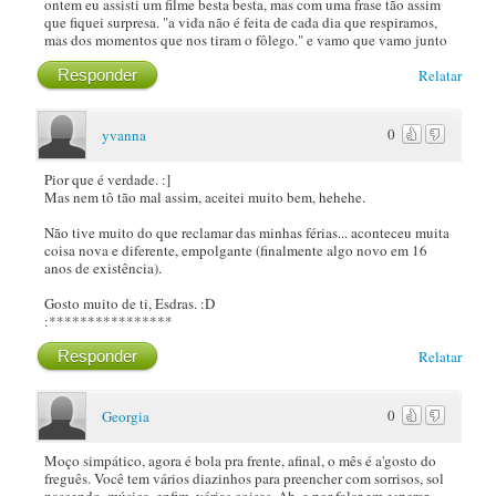
ontem eu assisti um filme besta besta, mas com uma frase tão assim
que fiquei surpresa. "a vida não é feita de cada dia que respiramos,
mas dos momentos que nos tiram o fôlego." e vamo que vamo junto
Responder
Relatar
0
yvanna
Pior que é verdade. :]
Mas nem tô tão mal assim, aceitei muito bem, hehehe.
Não tive muito do que reclamar das minhas férias... aconteceu muita
coisa nova e diferente, empolgante (finalmente algo novo em 16
anos de existência).
Gosto muito de ti, Esdras. :D
:****************
Responder
Relatar
0
Georgia
Moço simpático, agora é bola pra frente, afinal, o mês é a'gosto do
freguês. Você tem vários diazinhos para preencher com sorrisos, sol
nascendo, música, enfim, várias coisas. Ah, e por falar em esperar,