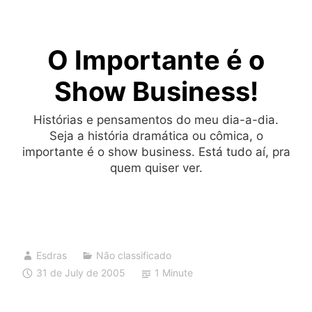
Skip
to
O Importante é o
content
Show Business!
Histórias e pensamentos do meu dia-a-dia.
Seja a história dramática ou cômica, o
importante é o show business. Está tudo aí, pra
quem quiser ver.
Esdras
Não classificado
31 de July de 2005
1 Minute