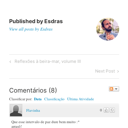
Published by
Esdras
View all posts by Esdras
Post
Previous
Reflexões à beira-mar, volume III
navigation
Post
Next
Next Post
Post
Comentários
(
8
)
Data
Classificar por:
Classificação
Última Atividade
0
Flavinha
Que esse intervalo de paz dure bem muito :*
arrasô!