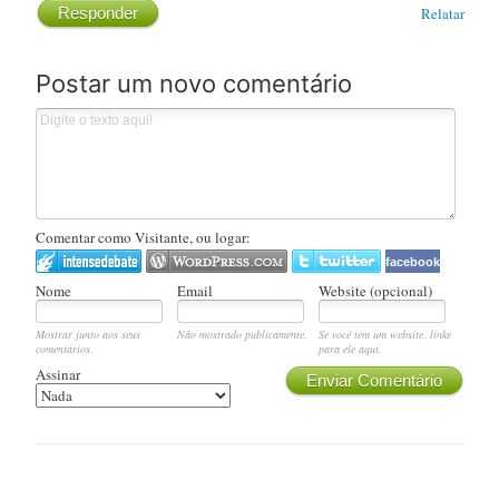
Responder
Relatar
Postar um novo comentário
Comentar como Visitante, ou logar:
facebook
Nome
Email
Website (opcional)
Mostrar junto aos seus
Não mostrado publicamente.
Se você tem um website, linke
comentários.
para ele aqui.
Assinar
Enviar Comentário