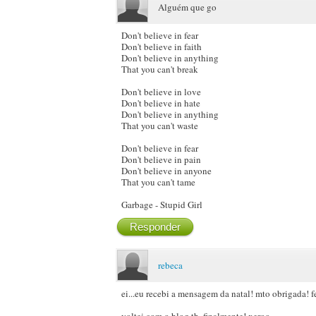
Alguém que go
Don't believe in fear
Don't believe in faith
Don't believe in anything
That you can't break
Don't believe in love
Don't believe in hate
Don't believe in anything
That you can't waste
Don't believe in fear
Don't believe in pain
Don't believe in anyone
That you can't tame
Garbage - Stupid Girl
Responder
rebeca
ei...eu recebi a mensagem da natal! mto obrigada! fe