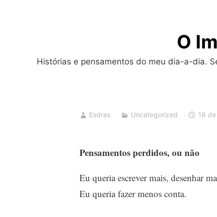
Skip
to
O Im
content
Histórias e pensamentos do meu dia-a-dia. Sej
Esdras
Uncategorized
16 de
Pensamentos perdidos, ou não
Eu queria escrever mais, desenhar ma
Eu queria fazer menos conta.