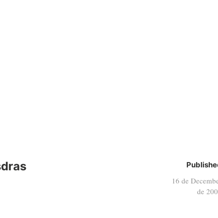
sdras
Publishe
16 de Decemb
de 20