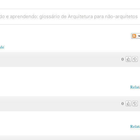
do e aprendendo: glossário de Arquitetura para não-arquitetos
ade
0
Relat
0
Relat