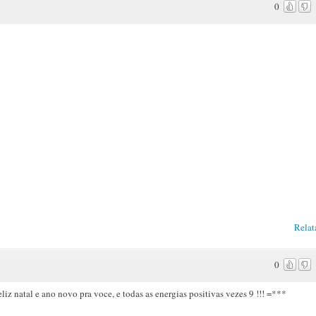
0
Relat
0
liz natal e ano novo pra voce, e todas as energias positivas vezes 9 !!! =***