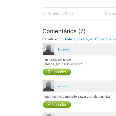
Post
Previous
Next
Previous Post
Viven
Post
Post
navigation
Comentários
(
7
)
Data
Classificar por:
Classificação
Última Ativid
kataoka
eu queria era te ver.
como a gente resolve isso?
Responder
rebeca
aqui nao ficou nublado e nem quis chover. vixe.
Responder