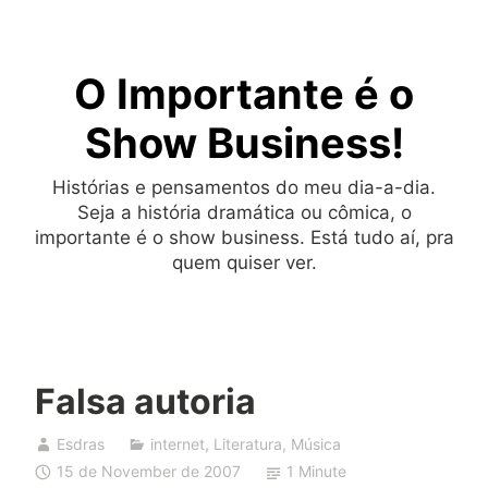
Skip
to
O Importante é o
content
Show Business!
Histórias e pensamentos do meu dia-a-dia.
Seja a história dramática ou cômica, o
importante é o show business. Está tudo aí, pra
quem quiser ver.
Falsa autoria
Esdras
internet
,
Literatura
,
Música
15 de November de 2007
1 Minute