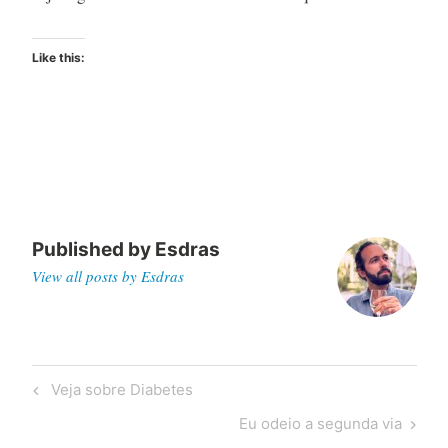
Like this:
Published by
Esdras
View all posts by Esdras
Post
Previous
Veja sobre Diabetes
navigation
Post
Next
Eu odeio a segunda via